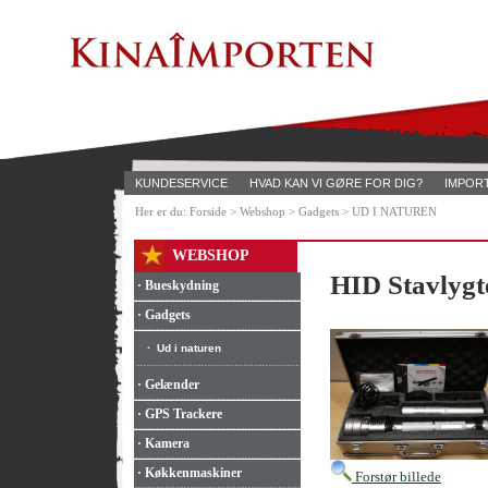
KUNDESERVICE
HVAD KAN VI GØRE FOR DIG?
IMPOR
Her er du: Forside > Webshop > Gadgets > UD I NATUREN
WEBSHOP
HID Stavlygt
· Bueskydning
· Gadgets
·
Ud i naturen
· Gelænder
· GPS Trackere
· Kamera
· Køkkenmaskiner
Forstør billede