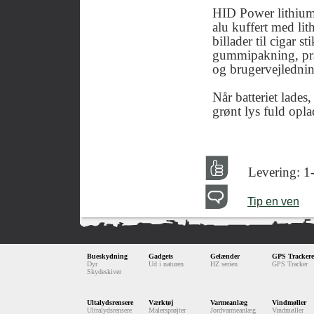
HID Power lithium 
alu kuffert med lith
billader til cigar s
gummipakning, pra
og brugervejlednin
Når batteriet lades,
grønt lys fuld opla
Levering: 1-
Tip en ven
Bueskydning
Gadgets
Gelænder
GPS Trackere
Dyr
Ud i naturen
HZ serien
GPS Tracker
Skydeskiver
Ultalydsrensere
Værktøj
Varmeanlæg
Vindmøller
Ultralydsrensere
Malersprøjter
Jordvarmeanlæg
Vindmøller