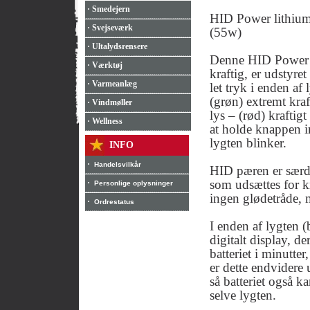
· Smedejern
HID Power lithiu
· Svejseværk
(55w)
· Ultalydsrensere
Denne HID Power l
· Værktøj
kraftig, er udstyre
· Varmeanlæg
let tryk i enden af 
(grøn) extremt kraf
· Vindmøller
lys – (rød) kraftig
· Wellness
at holde knappen i
lygten blinker.
INFO
·
Handelsvilkår
HID pæren er særdel
som udsættes for kr
·
Personlige oplysninger
ingen glødetråde, m
·
Ordrestatus
I enden af lygten (b
digitalt display, de
batteriet i minutter
er dette endvidere
så batteriet også 
selve lygten.